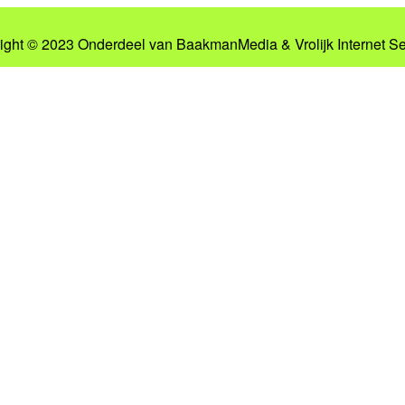
ight © 2023 Onderdeel van
BaakmanMedia
&
Vrolijk Internet S